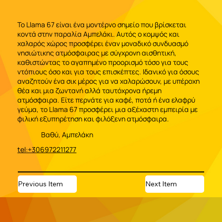
Το Llama 67 είναι ένα μοντέρνο σημείο που βρίσκεται
κοντά στην παραλία Αμπελάκι. Αυτός ο κομψός και
χαλαρός χώρος προσφέρει έναν μοναδικό συνδυασμό
νησιώτικης ατμόσφαιρας με σύγχρονη αισθητική,
καθιστώντας το αγαπημένο προορισμό τόσο για τους
ντόπιους όσο και για τους επισκέπτες. Ιδανικό για όσους
αναζητούν ένα σικ μέρος για να χαλαρώσουν, με υπέροχη
θέα και μια ζωντανή αλλά ταυτόχρονα ήρεμη
ατμόσφαιρα. Είτε περνάτε για καφέ, ποτά ή ένα ελαφρύ
γεύμα, το Llama 67 προσφέρει μια αξέχαστη εμπειρία με
φιλική εξυπηρέτηση και φιλόξενη ατμόσφαιρα.
Βαθύ, Αμπελάκη
tel:+306972211277
Previous Item
Next Item