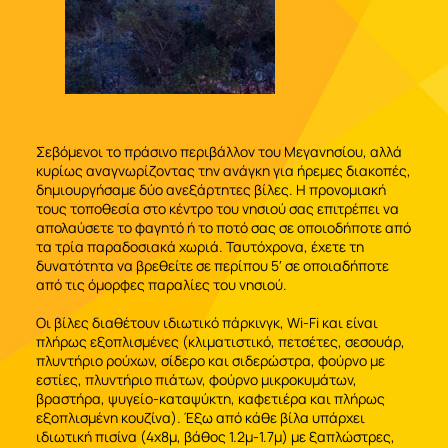
Σεβόμενοι το πράσινο περιβάλλον του Μεγανησίου, αλλά
κυρίως αναγνωρίζοντας την ανάγκη για ήρεμες διακοπές,
δημιουργήσαμε δύο ανεξάρτητες βίλες. Η προνομιακή
τους τοποθεσία στο κέντρο του νησιού σας επιτρέπει να
απολαύσετε το φαγητό ή το ποτό σας σε οποιοδήποτε από
τα τρία παραδοσιακά χωριά. Ταυτόχρονα, έχετε τη
δυνατότητα να βρεθείτε σε περίπου 5′ σε οποιαδήποτε
από τις όμορφες παραλίες του νησιού.
Οι βίλες διαθέτουν ιδιωτικό πάρκινγκ, Wi-Fi και είναι
πλήρως εξοπλισμένες (κλιματιστικό, πετσέτες, σεσουάρ,
πλυντήριο ρούχων, σίδερο και σιδερώστρα, φούρνο με
εστίες, πλυντήριο πιάτων, φούρνο μικροκυμάτων,
βραστήρα, ψυγείο-καταψύκτη, καφετιέρα και πλήρως
εξοπλισμένη κουζίνα). Έξω από κάθε βίλα υπάρχει
ιδιωτική πισίνα (4x8μ, βάθος 1.2μ-1.7μ) με ξαπλώστρες,