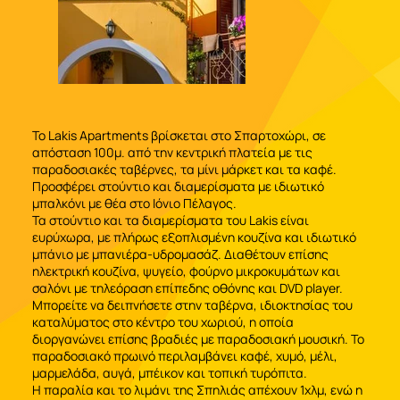
Το Lakis Apartments βρίσκεται στο Σπαρτοχώρι, σε
απόσταση 100μ. από την κεντρική πλατεία με τις
παραδοσιακές ταβέρνες, τα μίνι μάρκετ και τα καφέ.
Προσφέρει στούντιο και διαμερίσματα με ιδιωτικό
μπαλκόνι με θέα στο Ιόνιο Πέλαγος.
Τα στούντιο και τα διαμερίσματα του Lakis είναι
ευρύχωρα, με πλήρως εξοπλισμένη κουζίνα και ιδιωτικό
μπάνιο με μπανιέρα-υδρομασάζ. Διαθέτουν επίσης
ηλεκτρική κουζίνα, ψυγείο, φούρνο μικροκυμάτων και
σαλόνι με τηλεόραση επίπεδης οθόνης και DVD player.
Μπορείτε να δειπνήσετε στην ταβέρνα, ιδιοκτησίας του
καταλύματος στο κέντρο του χωριού, η οποία
διοργανώνει επίσης βραδιές με παραδοσιακή μουσική. Το
παραδοσιακό πρωινό περιλαμβάνει καφέ, χυμό, μέλι,
μαρμελάδα, αυγά, μπέικον και τοπική τυρόπιτα.
Η παραλία και το λιμάνι της Σπηλιάς απέχουν 1χλμ, ενώ η