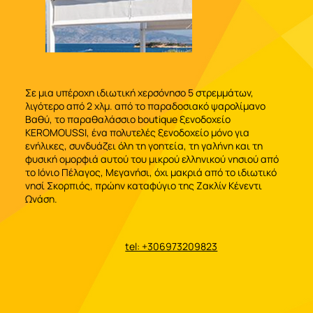
Σε μια υπέροχη ιδιωτική χερσόνησο 5 στρεμμάτων,
λιγότερο από 2 χλμ. από το παραδοσιακό ψαρολίμανο
Βαθύ, το παραθαλάσσιο boutique ξενοδοχείο
KEROMOUSSI, ένα πολυτελές ξενοδοχείο μόνο για
ενήλικες, συνδυάζει όλη τη γοητεία, τη γαλήνη και τη
φυσική ομορφιά αυτού του μικρού ελληνικού νησιού από
το Ιόνιο Πέλαγος, Μεγανήσι, όχι μακριά από το ιδιωτικό
νησί Σκορπιός, πρώην καταφύγιο της Ζακλίν Κένεντι
Ωνάση.
tel: +306973209823